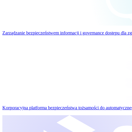
Zarządzanie bezpieczeństwem informacji i governance dostępu dla zg
Korporacyjna platforma bezpieczeństwa tożsamości do automatyczneg