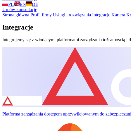
PL
EN
DE
Umów konsultację
Strona główna
Profil firmy
Usługi i rozwiązania
Integracje
Kariera
Ko
Integracje
Integrujemy się z wiodącymi platformami zarządzania tożsamością i 
Platforma zarządzania dostępem uprzywilejowanym do zabezpieczania