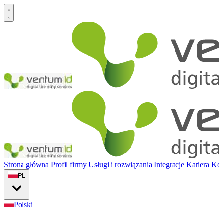
Strona główna
Profil firmy
Usługi i rozwiązania
Integracje
Kariera
Ko
PL
Polski