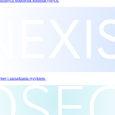
złożonych środowisk korporacyjnych.
jnej i zarządzania ryzykiem.