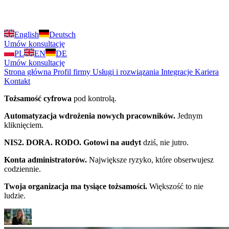
English
Deutsch
Umów konsultację
PL
EN
DE
Umów konsultację
Strona główna
Profil firmy
Usługi i rozwiązania
Integracje
Kariera
Kontakt
Tożsamość cyfrowa
pod kontrolą.
Automatyzacja wdrożenia nowych pracowników.
Jednym
kliknięciem.
NIS2. DORA. RODO. Gotowi na audyt
dziś, nie jutro.
Konta administratorów.
Największe ryzyko, które obserwujesz
codziennie.
Twoja organizacja ma tysiące tożsamości.
Większość to nie
ludzie.